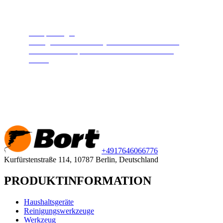
Dampfreiniger
Reinigt und desinfiziert jede Oberfläche. Heißer
Hochdruckdampf hält Ihr Zuhause sauber und
sicher.
+49
176
46066776
Kurfürstenstraße 114, 10787 Berlin, Deutschland
PRODUKTINFORMATION
Haushaltsgeräte
Reinigungswerkzeuge
Werkzeug