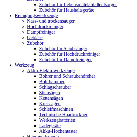
Zubehör für Lebensmittelabfallentsorger
Zubehör für Haushaltsgeräte
Reinigungswerkzeuge
Nass- und trockensauger
Hochdruckreiniger
Dampfreiniger
Gebläse
Zubehör
Zubehör für Staubsauger
Zubehör für Hochdruckreiniger
Zubehör für Dampfreiniger
Werkzeug
Akku-Elektrowerkzeuge
Bohrer und Schraubendreher
Bohrhämmer
Schlagschrauber
Stichsägen
Kettensägen
Kreissägen
Schleifmaschinen
Technische Haartrockner
Werkzeugbatterien
Ladegeräte
Akku-Hochentaster
Handwerkzeuge