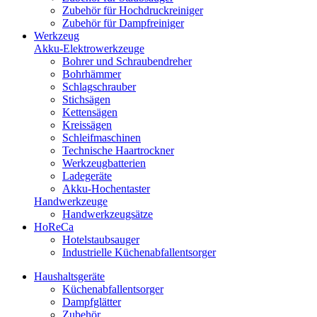
Zubehör für Hochdruckreiniger
Zubehör für Dampfreiniger
Werkzeug
Akku-Elektrowerkzeuge
Bohrer und Schraubendreher
Bohrhämmer
Schlagschrauber
Stichsägen
Kettensägen
Kreissägen
Schleifmaschinen
Technische Haartrockner
Werkzeugbatterien
Ladegeräte
Akku-Hochentaster
Handwerkzeuge
Handwerkzeugsätze
HoReCa
Hotelstaubsauger
Industrielle Küchenabfallentsorger
Haushaltsgeräte
Küchenabfallentsorger
Dampfglätter
Zubehör