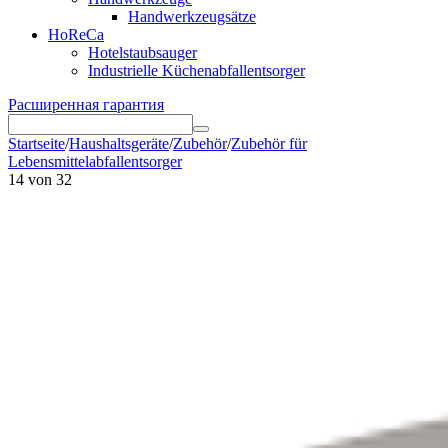
Handwerkzeugsätze
HoReCa
Hotelstaubsauger
Industrielle Küchenabfallentsorger
Расширенная гарантия
Startseite
/
Haushaltsgeräte
/
Zubehör
/
Zubehör für
Lebensmittelabfallentsorger
14
von
32