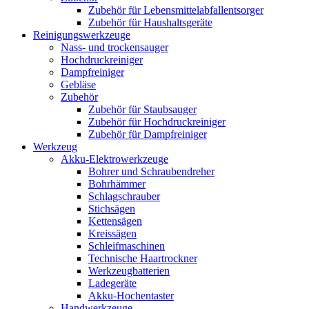
Zubehör für Lebensmittelabfallentsorger
Zubehör für Haushaltsgeräte
Reinigungswerkzeuge
Nass- und trockensauger
Hochdruckreiniger
Dampfreiniger
Gebläse
Zubehör
Zubehör für Staubsauger
Zubehör für Hochdruckreiniger
Zubehör für Dampfreiniger
Werkzeug
Akku-Elektrowerkzeuge
Bohrer und Schraubendreher
Bohrhämmer
Schlagschrauber
Stichsägen
Kettensägen
Kreissägen
Schleifmaschinen
Technische Haartrockner
Werkzeugbatterien
Ladegeräte
Akku-Hochentaster
Handwerkzeuge