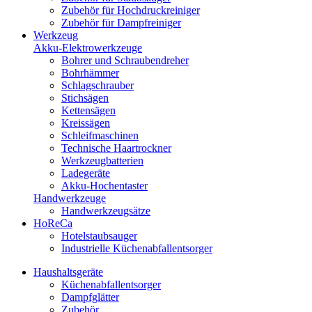
Zubehör für Hochdruckreiniger
Zubehör für Dampfreiniger
Werkzeug
Akku-Elektrowerkzeuge
Bohrer und Schraubendreher
Bohrhämmer
Schlagschrauber
Stichsägen
Kettensägen
Kreissägen
Schleifmaschinen
Technische Haartrockner
Werkzeugbatterien
Ladegeräte
Akku-Hochentaster
Handwerkzeuge
Handwerkzeugsätze
HoReCa
Hotelstaubsauger
Industrielle Küchenabfallentsorger
Haushaltsgeräte
Küchenabfallentsorger
Dampfglätter
Zubehör