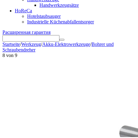
Handwerkzeugsätze
HoReCa
Hotelstaubsauger
Industrielle Küchenabfallentsorger
Расширенная гарантия
Startseite
/
Werkzeug
/
Akku-Elektrowerkzeuge
/
Bohrer und
Schraubendreher
8
von
9