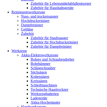
Zubehör für Lebensmittelabfallentsorger
Zubehör für Haushaltsgeräte
Reinigungswerkzeuge
Nass- und trockensauger
Hochdruckreiniger
Dampfreiniger
Gebläse
Zubehör
Zubehör für Staubsauger
Zubehör für Hochdruckreiniger
Zubehör für Dampfreiniger
Werkzeug
Akku-Elektrowerkzeuge
Bohrer und Schraubendreher
Bohrhämmer
Schlagschrauber
Stichsägen
Kettensägen
Kreissägen
Schleifmaschinen
Technische Haartrockner
Werkzeugbatterien
Ladegeräte
Akku-Hochentaster
Handwerkzeuge