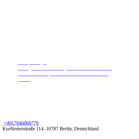
Dampfreiniger
Reinigt und desinfiziert jede Oberfläche. Heißer
Hochdruckdampf hält Ihr Zuhause sauber und
sicher.
+49
176
46066776
Kurfürstenstraße 114, 10787 Berlin, Deutschland