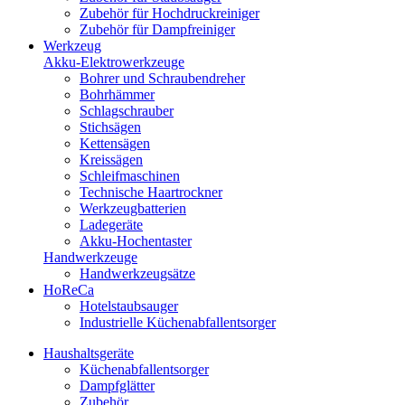
Zubehör für Hochdruckreiniger
Zubehör für Dampfreiniger
Werkzeug
Akku-Elektrowerkzeuge
Bohrer und Schraubendreher
Bohrhämmer
Schlagschrauber
Stichsägen
Kettensägen
Kreissägen
Schleifmaschinen
Technische Haartrockner
Werkzeugbatterien
Ladegeräte
Akku-Hochentaster
Handwerkzeuge
Handwerkzeugsätze
HoReCa
Hotelstaubsauger
Industrielle Küchenabfallentsorger
Haushaltsgeräte
Küchenabfallentsorger
Dampfglätter
Zubehör