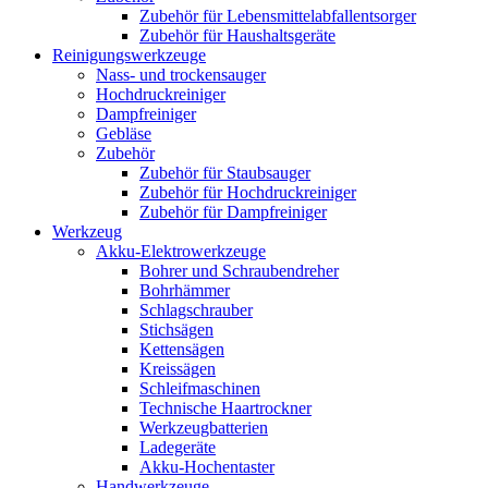
Zubehör für Lebensmittelabfallentsorger
Zubehör für Haushaltsgeräte
Reinigungswerkzeuge
Nass- und trockensauger
Hochdruckreiniger
Dampfreiniger
Gebläse
Zubehör
Zubehör für Staubsauger
Zubehör für Hochdruckreiniger
Zubehör für Dampfreiniger
Werkzeug
Akku-Elektrowerkzeuge
Bohrer und Schraubendreher
Bohrhämmer
Schlagschrauber
Stichsägen
Kettensägen
Kreissägen
Schleifmaschinen
Technische Haartrockner
Werkzeugbatterien
Ladegeräte
Akku-Hochentaster
Handwerkzeuge