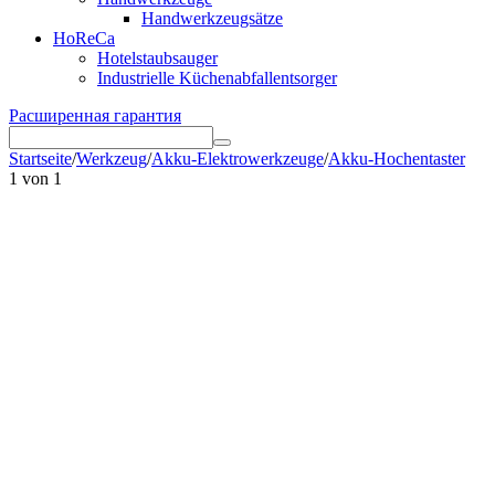
Handwerkzeugsätze
HoReCa
Hotelstaubsauger
Industrielle Küchenabfallentsorger
Расширенная гарантия
Startseite
/
Werkzeug
/
Akku-Elektrowerkzeuge
/
Akku-Hochentaster
1
von
1