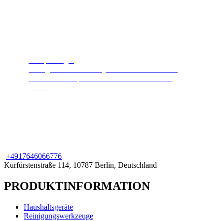
Dampfreiniger
Reinigt und desinfiziert jede Oberfläche. Heißer
Hochdruckdampf hält Ihr Zuhause sauber und
sicher.
+49
176
46066776
Kurfürstenstraße 114, 10787 Berlin, Deutschland
PRODUKTINFORMATION
Haushaltsgeräte
Reinigungswerkzeuge