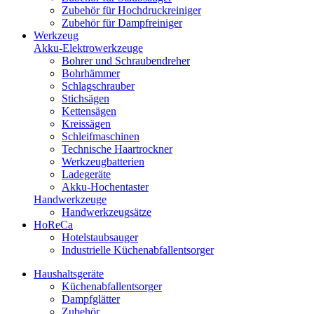
Zubehör für Hochdruckreiniger
Zubehör für Dampfreiniger
Werkzeug
Akku-Elektrowerkzeuge
Bohrer und Schraubendreher
Bohrhämmer
Schlagschrauber
Stichsägen
Kettensägen
Kreissägen
Schleifmaschinen
Technische Haartrockner
Werkzeugbatterien
Ladegeräte
Akku-Hochentaster
Handwerkzeuge
Handwerkzeugsätze
HoReCa
Hotelstaubsauger
Industrielle Küchenabfallentsorger
Haushaltsgeräte
Küchenabfallentsorger
Dampfglätter
Zubehör