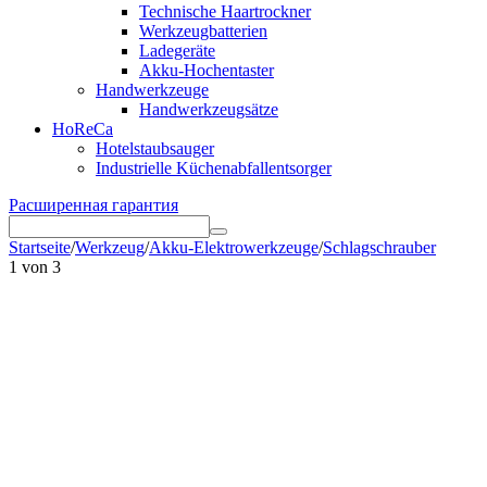
Technische Haartrockner
Werkzeugbatterien
Ladegeräte
Akku-Hochentaster
Handwerkzeuge
Handwerkzeugsätze
HoReCa
Hotelstaubsauger
Industrielle Küchenabfallentsorger
Расширенная гарантия
Startseite
/
Werkzeug
/
Akku-Elektrowerkzeuge
/
Schlagschrauber
1
von
3