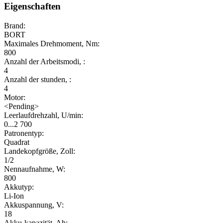
Eigenschaften
Brand:
BORT
Maximales Drehmoment, Nm:
800
Anzahl der Arbeitsmodi, :
4
Anzahl der stunden, :
4
Motor:
<Pending>
Leerlaufdrehzahl, U/min:
0...2 700
Patronentyp:
Quadrat
Landekopfgröße, Zoll:
1/2
Nennaufnahme, W:
800
Akkutyp:
Li-Ion
Akkuspannung, V:
18
Akku-kapazität, Ah: