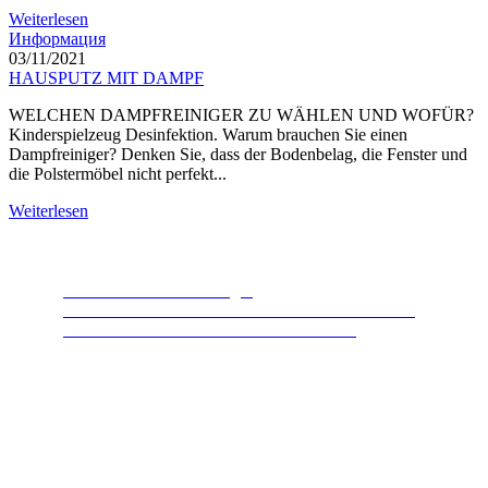
Weiterlesen
Информация
03/11/2021
HAUSPUTZ MIT DAMPF
WELCHEN DAMPFREINIGER ZU WÄHLEN UND WOFÜR?
Kinderspielzeug Desinfektion. Warum brauchen Sie einen
Dampfreiniger? Denken Sie, dass der Bodenbelag, die Fenster und
die Polstermöbel nicht perfekt...
Weiterlesen
Lebensmittelabfallentsorger
Das beliebteste Produkt der letzten Jahre. Ein Gerät,
dank dem die Natur es Ihnen danken wird.