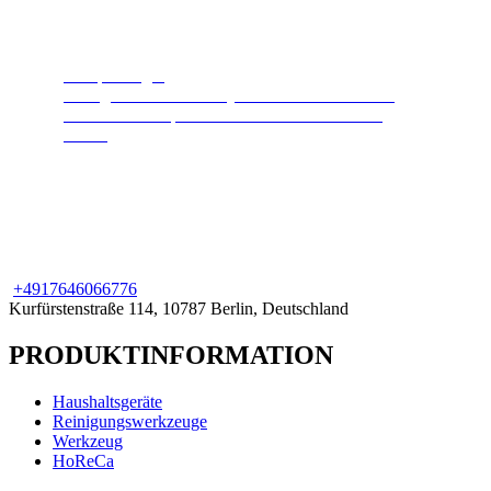
Dampfreiniger
Reinigt und desinfiziert jede Oberfläche. Heißer
Hochdruckdampf hält Ihr Zuhause sauber und
sicher.
+49
176
46066776
Kurfürstenstraße 114, 10787 Berlin, Deutschland
PRODUKTINFORMATION
Haushaltsgeräte
Reinigungswerkzeuge
Werkzeug
HoReCa