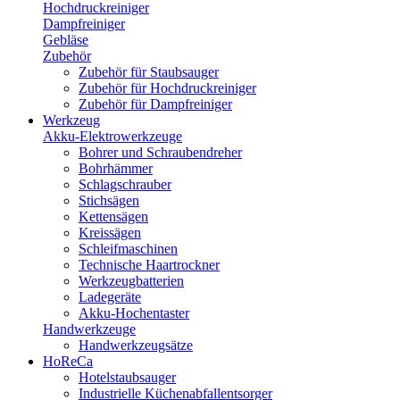
Hochdruckreiniger
Dampfreiniger
Gebläse
Zubehör
Zubehör für Staubsauger
Zubehör für Hochdruckreiniger
Zubehör für Dampfreiniger
Werkzeug
Akku-Elektrowerkzeuge
Bohrer und Schraubendreher
Bohrhämmer
Schlagschrauber
Stichsägen
Kettensägen
Kreissägen
Schleifmaschinen
Technische Haartrockner
Werkzeugbatterien
Ladegeräte
Akku-Hochentaster
Handwerkzeuge
Handwerkzeugsätze
HoReCa
Hotelstaubsauger
Industrielle Küchenabfallentsorger