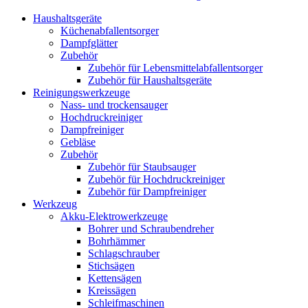
Haushaltsgeräte
Küchenabfallentsorger
Dampfglätter
Zubehör
Zubehör für Lebensmittelabfallentsorger
Zubehör für Haushaltsgeräte
Reinigungswerkzeuge
Nass- und trockensauger
Hochdruckreiniger
Dampfreiniger
Gebläse
Zubehör
Zubehör für Staubsauger
Zubehör für Hochdruckreiniger
Zubehör für Dampfreiniger
Werkzeug
Akku-Elektrowerkzeuge
Bohrer und Schraubendreher
Bohrhämmer
Schlagschrauber
Stichsägen
Kettensägen
Kreissägen
Schleifmaschinen