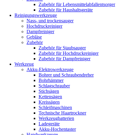
Zubehör für Lebensmittelabfallentsorger
Zubehör für Haushaltsgeräte
Reinigungswerkzeuge
Nass- und trockensauger
Hochdruckreiniger
Dampfreiniger
Gebläse
Zubehör
Zubehör für Staubsauger
Zubehör für Hochdruckreiniger
Zubehör für Dampfreiniger
Werkzeug
Akku-Elektrowerkzeuge
Bohrer und Schraubendreher
Bohrhämmer
Schlagschrauber
Stichsägen
Kettensägen
Kreissägen
Schleifmaschinen
Technische Haartrockner
Werkzeugbatterien
Ladegeräte
Akku-Hochentaster
Handwerkzeuge