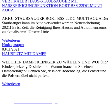
VERTIKALER HAUS-STAUBSAUGER MIT
NASSREINIGUNGSFUNKTION BORT BSS-22DC-MULTI
AQUA
AKKU-STAUBSAUGER BORT BSS-22DC-MULTI AQUA Der
Staubsauger kann im Auto verwendet werden Neuerscheinung
2021! Es ist Zeit, die Reinigung Ihres Hauses und Autoinnenraums
zu aktualisieren! Unsere Linie...
Weiterlesen
Информация
03/11/2021
HAUSPUTZ MIT DAMPF
WELCHEN DAMPFREINIGER ZU WÄHLEN UND WOFÜR?
Kinderspielzeug Desinfektion. Warum brauchen Sie einen
Dampfreiniger? Denken Sie, dass der Bodenbelag, die Fenster und
die Polstermöbel nicht perfekt...
Weiterlesen
Lebensmittelabfallentsorger
Das beliebteste Produkt der letzten Jahre. Ein Gerät,
dank dem die Natur es Ihnen danken wird.