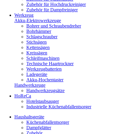
Zubehör für Hochdruckreiniger
Zubehör für Dampfreiniger
Werkzeug
Akku-Elektrowerkzeuge
Bohrer und Schraubendreher
Bohrhämmer
Schlagschrauber
Stichsägen
Kettensägen
Kreissägen
Schleifmaschinen
Technische Haartrockner
Werkzeugbatterien
Ladegeräte
Akku-Hochentaster
Handwerkzeuge
Handwerkzeugsätze
HoReCa
Hotelstaubsauger
Industrielle Küchenabfallentsorger
Haushaltsgeräte
Küchenabfallentsorger
Dampfglätter
Zubehör