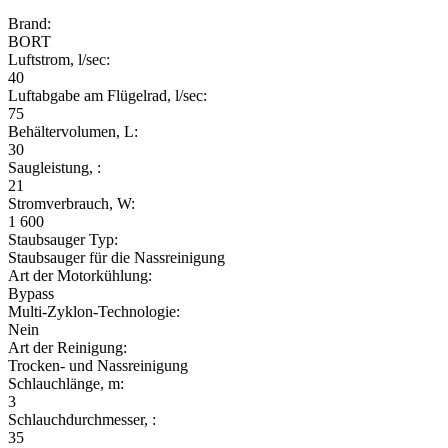
Brand:
BORT
Luftstrom, l/sec:
40
Luftabgabe am Flügelrad, l/sec:
75
Behältervolumen, L:
30
Saugleistung, :
21
Stromverbrauch, W:
1 600
Staubsauger Typ:
Staubsauger für die Nassreinigung
Art der Motorkühlung:
Bypass
Multi-Zyklon-Technologie:
Nein
Art der Reinigung:
Trocken- und Nassreinigung
Schlauchlänge, m:
3
Schlauchdurchmesser, :
35