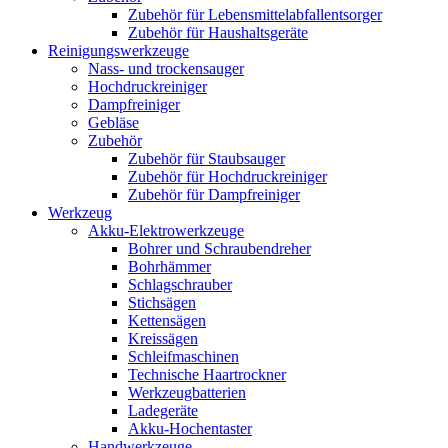
Zubehör für Lebensmittelabfallentsorger
Zubehör für Haushaltsgeräte
Reinigungswerkzeuge
Nass- und trockensauger
Hochdruckreiniger
Dampfreiniger
Gebläse
Zubehör
Zubehör für Staubsauger
Zubehör für Hochdruckreiniger
Zubehör für Dampfreiniger
Werkzeug
Akku-Elektrowerkzeuge
Bohrer und Schraubendreher
Bohrhämmer
Schlagschrauber
Stichsägen
Kettensägen
Kreissägen
Schleifmaschinen
Technische Haartrockner
Werkzeugbatterien
Ladegeräte
Akku-Hochentaster
Handwerkzeuge