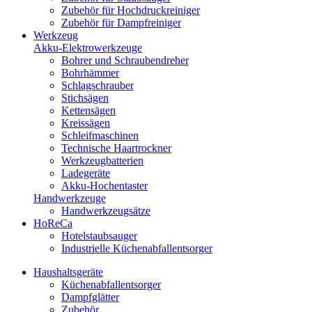
Zubehör für Hochdruckreiniger
Zubehör für Dampfreiniger
Werkzeug
Akku-Elektrowerkzeuge
Bohrer und Schraubendreher
Bohrhämmer
Schlagschrauber
Stichsägen
Kettensägen
Kreissägen
Schleifmaschinen
Technische Haartrockner
Werkzeugbatterien
Ladegeräte
Akku-Hochentaster
Handwerkzeuge
Handwerkzeugsätze
HoReCa
Hotelstaubsauger
Industrielle Küchenabfallentsorger
Haushaltsgeräte
Küchenabfallentsorger
Dampfglätter
Zubehör