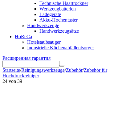
Technische Haartrockner
Werkzeugbatterien
Ladegeräte
Akku-Hochentaster
Handwerkzeuge
Handwerkzeugsätze
HoReCa
Hotelstaubsauger
Industrielle Küchenabfallentsorger
Расширенная гарантия
Startseite
/
Reinigungswerkzeuge
/
Zubehör
/
Zubehör für
Hochdruckreiniger
24
von
39