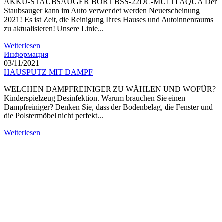
AKKU-STAUBSAUGER BORT BSS-22DC-MULTI AQUA Der
Staubsauger kann im Auto verwendet werden Neuerscheinung
2021! Es ist Zeit, die Reinigung Ihres Hauses und Autoinnenraums
zu aktualisieren! Unsere Linie...
Weiterlesen
Информация
03/11/2021
HAUSPUTZ MIT DAMPF
WELCHEN DAMPFREINIGER ZU WÄHLEN UND WOFÜR?
Kinderspielzeug Desinfektion. Warum brauchen Sie einen
Dampfreiniger? Denken Sie, dass der Bodenbelag, die Fenster und
die Polstermöbel nicht perfekt...
Weiterlesen
Lebensmittelabfallentsorger
Das beliebteste Produkt der letzten Jahre. Ein Gerät,
dank dem die Natur es Ihnen danken wird.