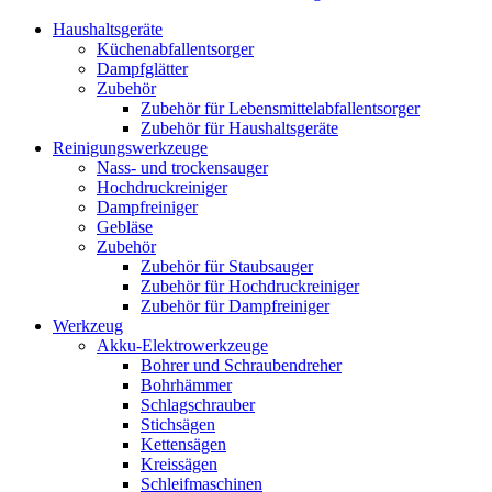
Haushaltsgeräte
Küchenabfallentsorger
Dampfglätter
Zubehör
Zubehör für Lebensmittelabfallentsorger
Zubehör für Haushaltsgeräte
Reinigungswerkzeuge
Nass- und trockensauger
Hochdruckreiniger
Dampfreiniger
Gebläse
Zubehör
Zubehör für Staubsauger
Zubehör für Hochdruckreiniger
Zubehör für Dampfreiniger
Werkzeug
Akku-Elektrowerkzeuge
Bohrer und Schraubendreher
Bohrhämmer
Schlagschrauber
Stichsägen
Kettensägen
Kreissägen
Schleifmaschinen