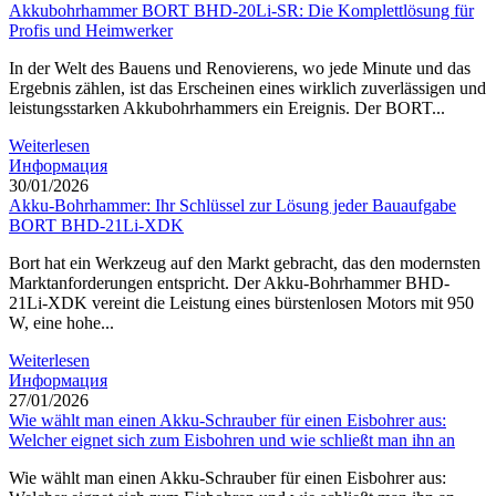
Akkubohrhammer BORT BHD-20Li-SR: Die Komplettlösung für
Profis und Heimwerker
In der Welt des Bauens und Renovierens, wo jede Minute und das
Ergebnis zählen, ist das Erscheinen eines wirklich zuverlässigen und
leistungsstarken Akkubohrhammers ein Ereignis. Der BORT...
Weiterlesen
Информация
30/01/2026
Akku-Bohrhammer: Ihr Schlüssel zur Lösung jeder Bauaufgabe
BORT BHD-21Li-XDK
Bort hat ein Werkzeug auf den Markt gebracht, das den modernsten
Marktanforderungen entspricht. Der Akku-Bohrhammer BHD-
21Li-XDK vereint die Leistung eines bürstenlosen Motors mit 950
W, eine hohe...
Weiterlesen
Информация
27/01/2026
Wie wählt man einen Akku-Schrauber für einen Eisbohrer aus:
Welcher eignet sich zum Eisbohren und wie schließt man ihn an
Wie wählt man einen Akku-Schrauber für einen Eisbohrer aus: