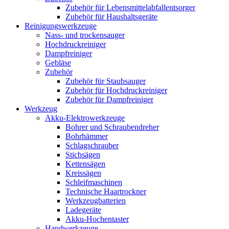
Zubehör für Lebensmittelabfallentsorger
Zubehör für Haushaltsgeräte
Reinigungswerkzeuge
Nass- und trockensauger
Hochdruckreiniger
Dampfreiniger
Gebläse
Zubehör
Zubehör für Staubsauger
Zubehör für Hochdruckreiniger
Zubehör für Dampfreiniger
Werkzeug
Akku-Elektrowerkzeuge
Bohrer und Schraubendreher
Bohrhämmer
Schlagschrauber
Stichsägen
Kettensägen
Kreissägen
Schleifmaschinen
Technische Haartrockner
Werkzeugbatterien
Ladegeräte
Akku-Hochentaster
Handwerkzeuge