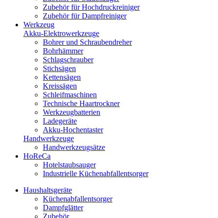
Zubehör für Hochdruckreiniger
Zubehör für Dampfreiniger
Werkzeug
Akku-Elektrowerkzeuge
Bohrer und Schraubendreher
Bohrhämmer
Schlagschrauber
Stichsägen
Kettensägen
Kreissägen
Schleifmaschinen
Technische Haartrockner
Werkzeugbatterien
Ladegeräte
Akku-Hochentaster
Handwerkzeuge
Handwerkzeugsätze
HoReCa
Hotelstaubsauger
Industrielle Küchenabfallentsorger
Haushaltsgeräte
Küchenabfallentsorger
Dampfglätter
Zubehör