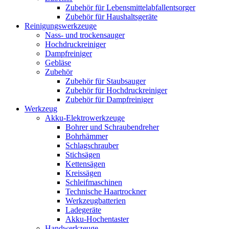
Zubehör für Lebensmittelabfallentsorger
Zubehör für Haushaltsgeräte
Reinigungswerkzeuge
Nass- und trockensauger
Hochdruckreiniger
Dampfreiniger
Gebläse
Zubehör
Zubehör für Staubsauger
Zubehör für Hochdruckreiniger
Zubehör für Dampfreiniger
Werkzeug
Akku-Elektrowerkzeuge
Bohrer und Schraubendreher
Bohrhämmer
Schlagschrauber
Stichsägen
Kettensägen
Kreissägen
Schleifmaschinen
Technische Haartrockner
Werkzeugbatterien
Ladegeräte
Akku-Hochentaster
Handwerkzeuge