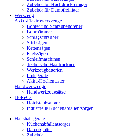
Zubehör für Hochdruckreiniger
Zubehör für Dampfreiniger
Werkzeug
Akku-Elektrowerkzeuge
Bohrer und Schraubendreher
Bohrhämmer
Schlagschrauber
Stichsägen
Kettensägen
Kreissägen
Schleifmaschinen
Technische Haartrockner
Werkzeugbatterien
Ladegeräte
Akku-Hochentaster
Handwerkzeuge
Handwerkzeugsätze
HoReCa
Hotelstaubsauger
Industrielle Küchenabfallentsorger
Haushaltsgeräte
Küchenabfallentsorger
Dampfglätter
Zubehör