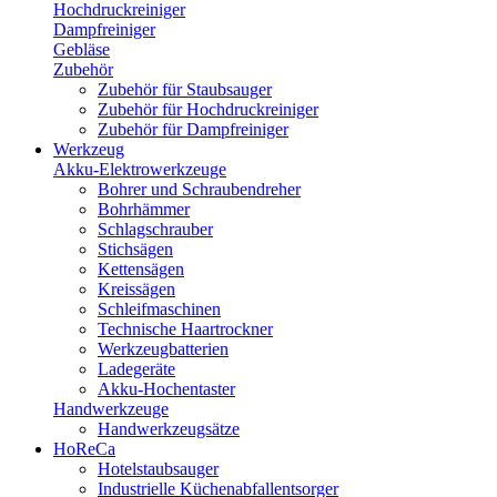
Hochdruckreiniger
Dampfreiniger
Gebläse
Zubehör
Zubehör für Staubsauger
Zubehör für Hochdruckreiniger
Zubehör für Dampfreiniger
Werkzeug
Akku-Elektrowerkzeuge
Bohrer und Schraubendreher
Bohrhämmer
Schlagschrauber
Stichsägen
Kettensägen
Kreissägen
Schleifmaschinen
Technische Haartrockner
Werkzeugbatterien
Ladegeräte
Akku-Hochentaster
Handwerkzeuge
Handwerkzeugsätze
HoReCa
Hotelstaubsauger
Industrielle Küchenabfallentsorger