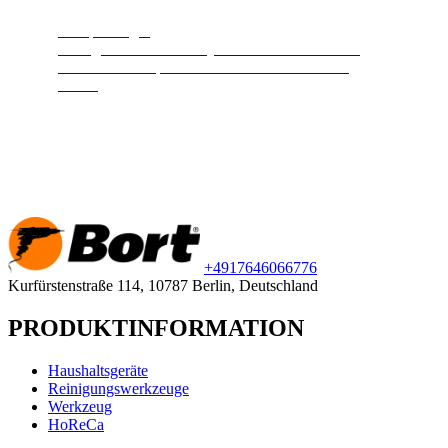
Dampfreiniger
Reinigt und desinfiziert jede Oberfläche. Heißer
Hochdruckdampf hält Ihr Zuhause sauber und
sicher.
+49
176
46066776
Kurfürstenstraße 114, 10787 Berlin, Deutschland
PRODUKTINFORMATION
Haushaltsgeräte
Reinigungswerkzeuge
Werkzeug
HoReCa