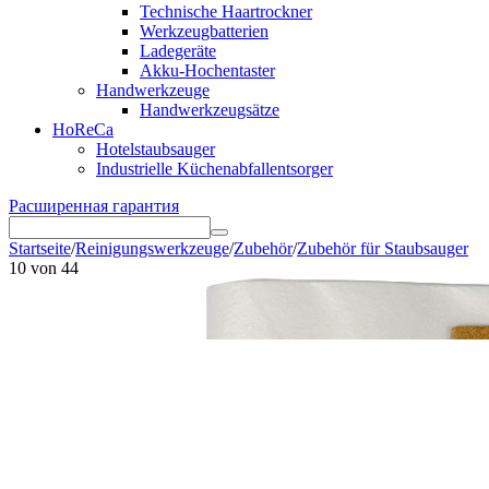
Technische Haartrockner
Werkzeugbatterien
Ladegeräte
Akku-Hochentaster
Handwerkzeuge
Handwerkzeugsätze
HoReCa
Hotelstaubsauger
Industrielle Küchenabfallentsorger
Расширенная гарантия
Startseite
/
Reinigungswerkzeuge
/
Zubehör
/
Zubehör für Staubsauger
10
von
44