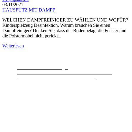
03/11/2021
HAUSPUTZ MIT DAMPF
WELCHEN DAMPFREINIGER ZU WÄHLEN UND WOFÜR?
Kinderspielzeug Desinfektion. Warum brauchen Sie einen
Dampfreiniger? Denken Sie, dass der Bodenbelag, die Fenster und
die Polstermöbel nicht perfekt...
Weiterlesen
Lebensmittelabfallentsorger
Das beliebteste Produkt der letzten Jahre. Ein Gerät,
dank dem die Natur es Ihnen danken wird.