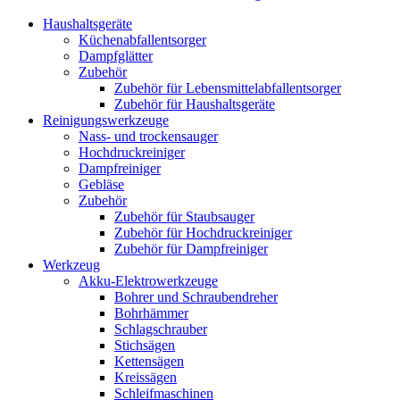
Haushaltsgeräte
Küchenabfallentsorger
Dampfglätter
Zubehör
Zubehör für Lebensmittelabfallentsorger
Zubehör für Haushaltsgeräte
Reinigungswerkzeuge
Nass- und trockensauger
Hochdruckreiniger
Dampfreiniger
Gebläse
Zubehör
Zubehör für Staubsauger
Zubehör für Hochdruckreiniger
Zubehör für Dampfreiniger
Werkzeug
Akku-Elektrowerkzeuge
Bohrer und Schraubendreher
Bohrhämmer
Schlagschrauber
Stichsägen
Kettensägen
Kreissägen
Schleifmaschinen