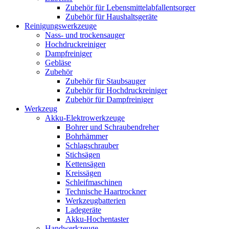
Zubehör für Lebensmittelabfallentsorger
Zubehör für Haushaltsgeräte
Reinigungswerkzeuge
Nass- und trockensauger
Hochdruckreiniger
Dampfreiniger
Gebläse
Zubehör
Zubehör für Staubsauger
Zubehör für Hochdruckreiniger
Zubehör für Dampfreiniger
Werkzeug
Akku-Elektrowerkzeuge
Bohrer und Schraubendreher
Bohrhämmer
Schlagschrauber
Stichsägen
Kettensägen
Kreissägen
Schleifmaschinen
Technische Haartrockner
Werkzeugbatterien
Ladegeräte
Akku-Hochentaster
Handwerkzeuge