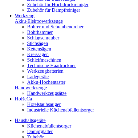
Zubehör für Hochdruckreiniger
Zubehör für Dampfreiniger
Werkzeug
Akku-Elektrowerkzeuge
Bohrer und Schraubendreher
Bohrhämmer
Schlagschrauber
Stichsägen
Kettensägen
Kreissägen
Schleifmaschinen
Technische Haartrockner
Werkzeugbatterien
Ladegeräte
Akku-Hochentaster
Handwerkzeuge
Handwerkzeugsätze
HoReCa
Hotelstaubsauger
Industrielle Küchenabfallentsorger
Haushaltsgeräte
Küchenabfallentsorger
Dampfglätter
Zubehör